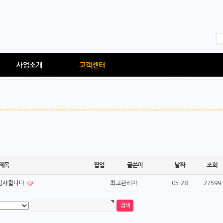
사업소개
고객센터
제목
팝업
글쓴이
날짜
조회
 감사합니다
최고관리자
05-28
27599